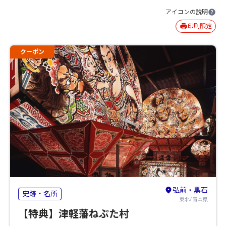
アイコンの説明
印刷限定
クーポン
弘前・黒石
史跡・名所
東北/ 青森県
【特典】津軽藩ねぷた村