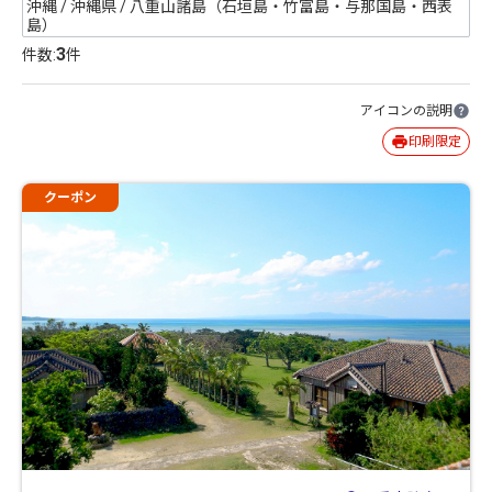
沖縄 / 沖縄県 / 八重山諸島（石垣島・竹富島・与那国島・西表
島）
3
件数:
件
アイコンの説明
印刷限定
クーポン