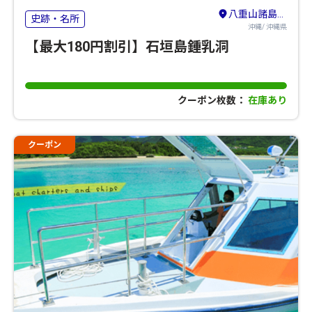
八重山諸島（石垣島・竹富島・与那国島・西表島）
史跡・名所
沖縄/ 沖縄県
【最大180円割引】石垣島鍾乳洞
クーポン枚数：
在庫あり
クーポン