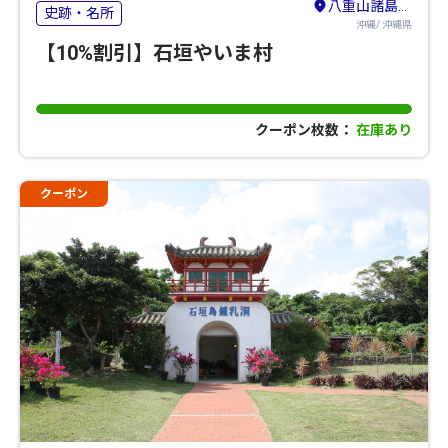
八重山諸島（石垣島・竹富島・与那国島・西表島）
史跡・名所
沖縄/ 沖縄県
【10%割引】石垣やいま村
クーポン枚数：
在庫あり
クーポン