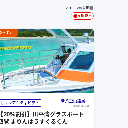
アイコンの説明
印刷限定
クーポン
八重山諸島（石垣島・竹富島・与那国島・西表島）
マリンアクティビティ
沖縄/ 沖縄県
【20％割引】川平湾グラスボート
遊覧 まりんはうすぐるくん