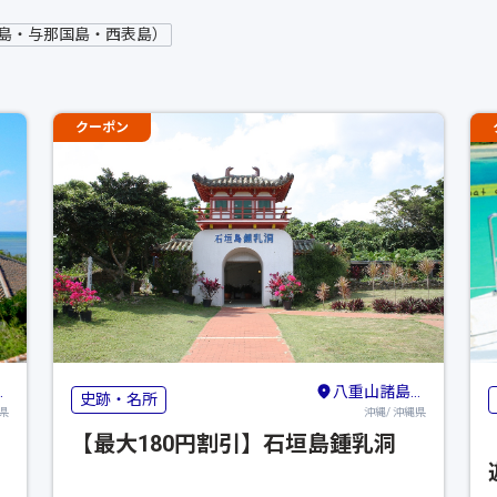
竹富島・与那国島・西表島）
クーポン
八重山諸島（石垣島・竹富島・与那国島・西表島）
史跡・名所
県
沖縄/ 沖縄県
【最大180円割引】石垣島鍾乳洞