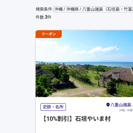
検索条件:
沖縄 / 沖縄県 / 八重山諸島（石垣島・
3
件数:
件
クーポン
八重山諸島（石垣島・竹富島・与那国島・西表島）
史跡・名所
沖縄/ 沖縄
【10%割引】石垣やいま村