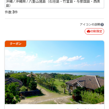
沖縄 / 沖縄県 / 八重山諸島（石垣島・竹富島・与那国島・西表
島）
3
件数:
件
アイコンの説明
印刷限定
クーポン