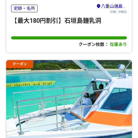
八重山諸島（石垣島・竹富島・与那国島・西表島）
史跡・名所
沖縄/ 沖縄県
【最大180円割引】石垣島鍾乳洞
クーポン枚数：
在庫あり
クーポン