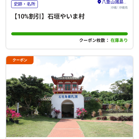
八重山諸島（石垣島・竹富島・与那国島・西表島）
史跡・名所
沖縄/ 沖縄県
【10%割引】石垣やいま村
クーポン枚数：
在庫あり
クーポン