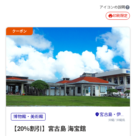
アイコンの説明
印刷限定
クーポン
宮古島・伊良部島
博物館・美術館
沖縄/ 沖縄県
【20％割引】宮古島 海宝館