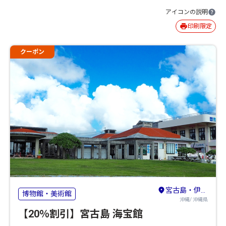
アイコンの説明
印刷限定
クーポン
宮古島・伊良部島
博物館・美術館
沖縄/ 沖縄県
【20％割引】宮古島 海宝館