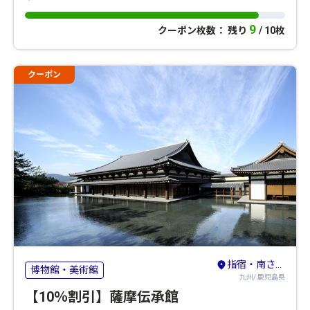
9
クーポン枚数： 残り
/ 10枚
クーポン
指宿・南さつま
博物館・美術館
九州/ 鹿児島県
【10％割引】薩摩伝承館