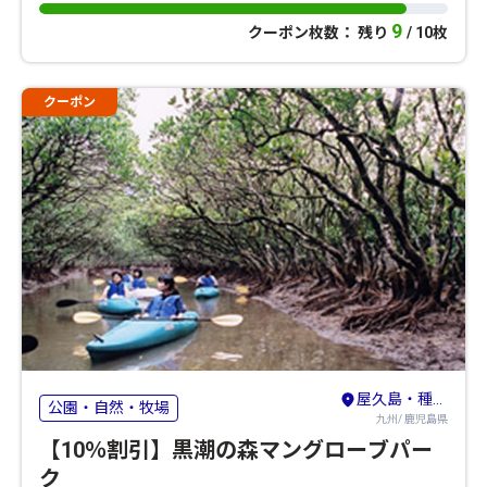
9
クーポン枚数： 残り
/ 10枚
クーポン
屋久島・種子島・奄美群島
公園・自然・牧場
九州/ 鹿児島県
【10％割引】黒潮の森マングローブパー
ク