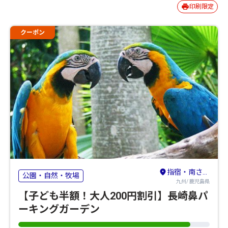
印刷限定
クーポン
指宿・南さつま
公園・自然・牧場
九州/ 鹿児島県
【子ども半額！大人200円割引】長崎鼻パ
ーキングガーデン