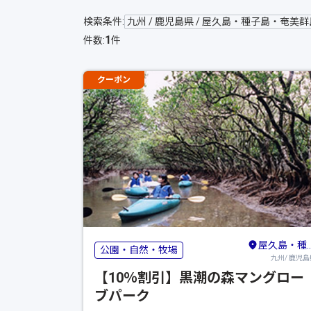
検索条件:
九州 / 鹿児島県 / 屋久島・種子島・奄美群
1
件数:
件
クーポン
屋久島・種子島・奄美群島
公園・自然・牧場
九州/ 鹿児島
【10％割引】黒潮の森マングロー
ブパーク