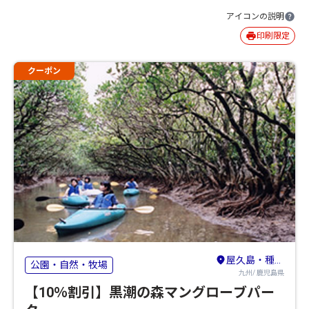
アイコンの説明
印刷限定
クーポン
屋久島・種子島・奄美群島
公園・自然・牧場
九州/ 鹿児島県
【10％割引】黒潮の森マングローブパー