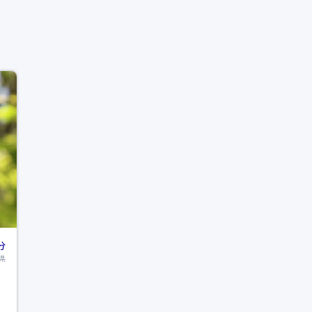
分
県
自