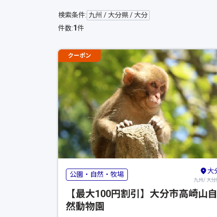
検索条件:
九州 / 大分県 / 大分
1
件数:
件
クーポン
大
公園・自然・牧場
九州/ 大分
【最大100円割引】大分市高崎山
然動物園