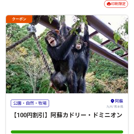
印刷限定
クーポン
阿蘇
公園・自然・牧場
九州/ 熊本県
【100円割引】阿蘇カドリー・ドミニオン