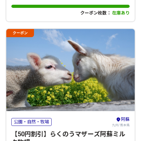
クーポン枚数：
在庫あり
クーポン
阿蘇
公園・自然・牧場
九州/ 熊本県
【50円割引】らくのうマザーズ阿蘇ミル