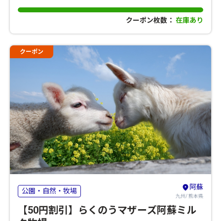
クーポン枚数：
在庫あり
クーポン
阿蘇
公園・自然・牧場
九州/ 熊本県
【50円割引】らくのうマザーズ阿蘇ミル