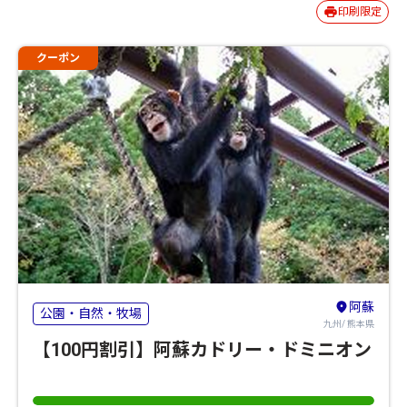
印刷限定
クーポン
阿蘇
公園・自然・牧場
九州/ 熊本県
【100円割引】阿蘇カドリー・ドミニオン