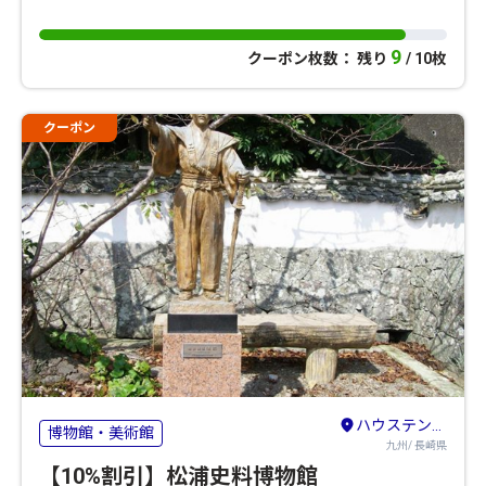
9
クーポン枚数： 残り
/ 10枚
クーポン
ハウステンボス・佐世保・平戸
博物館・美術館
九州/ 長崎県
【10%割引】松浦史料博物館