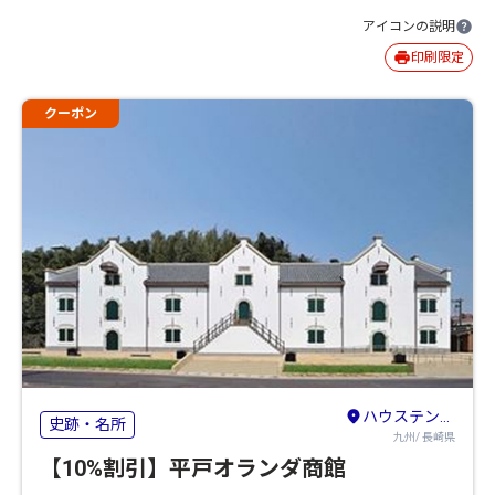
アイコンの説明
印刷限定
クーポン
ハウステンボス・佐世保・平戸
史跡・名所
九州/ 長崎県
【10%割引】平戸オランダ商館