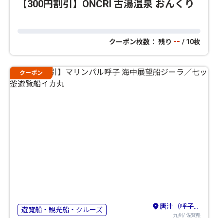
【300円割引】ONCRI 古湯温泉 おんくり
--
クーポン枚数： 残り
/ 10枚
クーポン
唐津（呼子）・玄海
遊覧船・観光船・クルーズ
九州/ 佐賀県