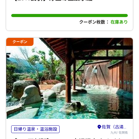
クーポン枚数：
在庫あり
クーポン
佐賀（古湯・熊の川）・鳥栖・吉野ヶ里
日帰り温泉・温浴施設
九州/ 佐賀県