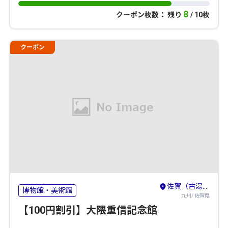
8
クーポン枚数： 残り
/ 10枚
クーポン
佐賀（古湯・熊の川）・鳥栖・吉野ヶ里
博物館・美術館
九州/ 佐賀県
【100円割引】大隈重信記念館