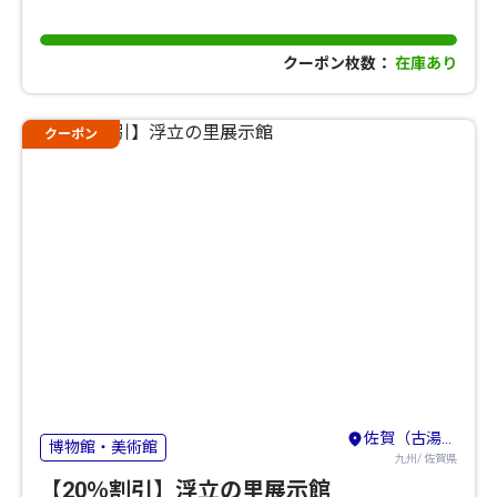
クーポン枚数：
在庫あり
クーポン
佐賀（古湯・熊の川）・鳥栖・吉野ヶ里
博物館・美術館
九州/ 佐賀県
【20％割引】浮立の里展示館