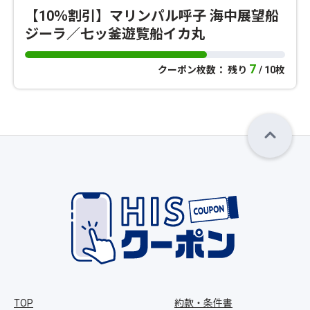
【10％割引】マリンパル呼子 海中展望船
ジーラ／七ッ釜遊覧船イカ丸
7
クーポン枚数： 残り
/ 10枚
TOP
約款・条件書