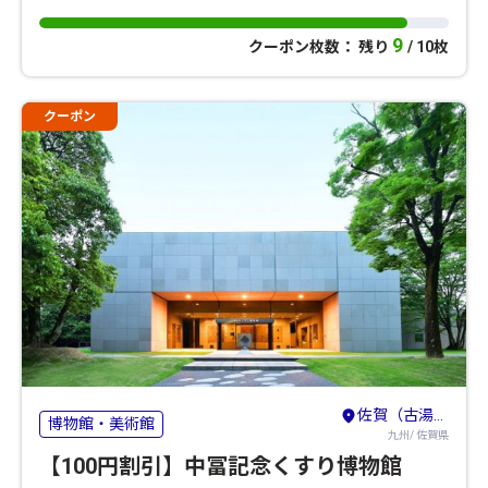
9
クーポン枚数： 残り
/ 10枚
クーポン
佐賀（古湯・熊の川）・鳥栖・吉野ヶ里
博物館・美術館
九州/ 佐賀県
【100円割引】中冨記念くすり博物館