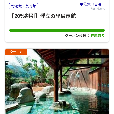
佐賀（古湯・熊の川）・鳥栖・吉野ヶ里
博物館・美術館
九州/ 佐賀県
【20％割引】浮立の里展示館
クーポン枚数：
在庫あり
クーポン