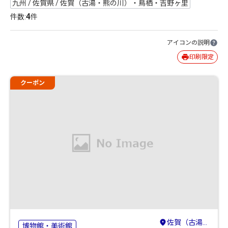
九州 / 佐賀県 / 佐賀（古湯・熊の川）・鳥栖・吉野ヶ里
4
件数:
件
アイコンの説明
印刷限定
クーポン
佐賀（古湯・熊の川）・鳥栖・吉野ヶ里
博物館・美術館