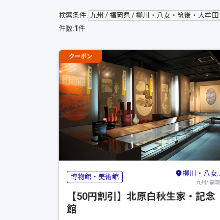
検索条件:
九州 / 福岡県 / 柳川・八女・筑後・大牟田
1
件数:
件
クーポン
柳川・八女・筑後・大牟田
博物館・美術館
九州/ 福岡
【50円割引】北原白秋生家・記念
館