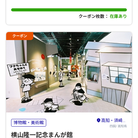
クーポン枚数：
在庫あり
クーポン
高知・須崎・南国
博物館・美術館
四国/ 高知県
横山隆一記念まんが館