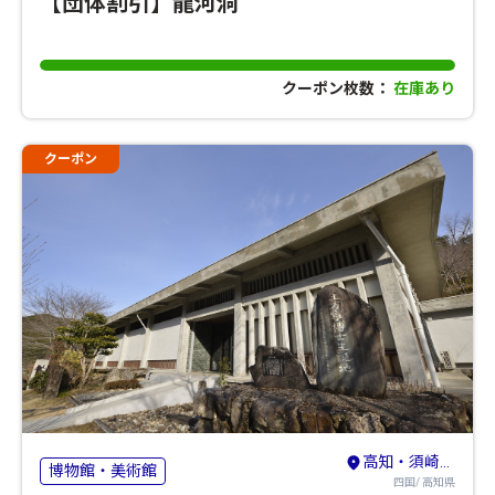
【団体割引】龍河洞
クーポン枚数：
在庫あり
クーポン
高知・須崎・南国
博物館・美術館
四国/ 高知県