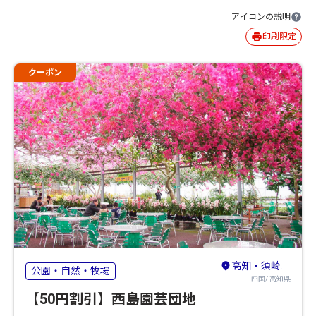
アイコンの説明
印刷限定
クーポン
高知・須崎・南国
公園・自然・牧場
四国/ 高知県
【50円割引】西島園芸団地