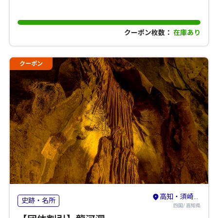
クーポン枚数：
在庫あり
クーポン
高知・須崎・南国
史跡・名所
四国/ 高知県