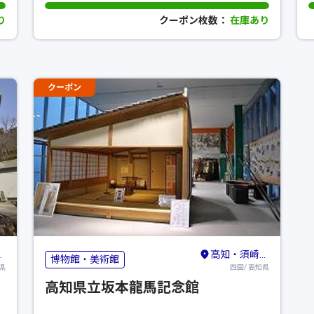
り
クーポン枚数：
在庫あり
クーポン
高知・須崎・南国
博物館・美術館
県
四国/ 高知県
高知県立坂本龍馬記念館