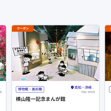
クーポン
高知・須崎・南国
博物館・美術館
県
四国/ 高知県
横山隆一記念まんが館