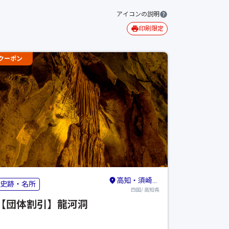
アイコンの説明
印刷限定
クーポン
高知・須崎・南国
史跡・名所
四国/ 高知県
【団体割引】龍河洞