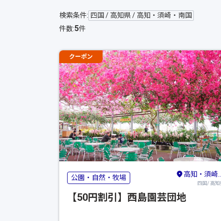
検索条件:
四国 / 高知県 / 高知・須崎・南国
5
件数:
件
クーポン
高知・須崎・南国
公園・自然・牧場
四国/ 高知
【50円割引】西島園芸団地