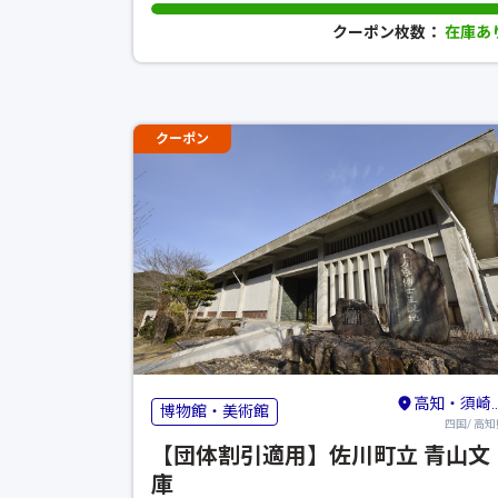
クーポン枚数：
在庫あ
クーポン
高知・須崎・南国
博物館・美術館
四国/ 高知
【団体割引適用】佐川町立 青山文
庫