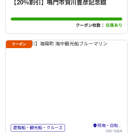
【20％割引】鳴門市賀川豊彦記念館
クーポン枚数：
在庫あり
クーポン
阿南・日和佐・宍喰
遊覧船・観光船・クルーズ
四国/ 徳島県