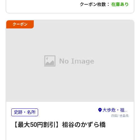
クーポン枚数：
在庫あり
クーポン
大歩危・祖谷・剣山・吉野川
史跡・名所
四国/ 徳島県
【最大50円割引】祖谷のかずら橋