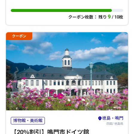
9
クーポン枚数： 残り
/ 10枚
クーポン
徳島・鳴門
博物館・美術館
四国/ 徳島県
【20％割引】鳴門市ドイツ館