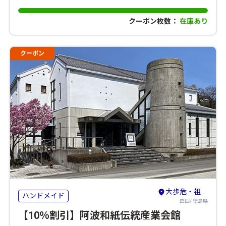
クーポン枚数：
在庫あり
クーポン
大歩危・祖谷・剣山・吉野川
ハンドメイド
四国/ 徳島県
【10％割引】阿波和紙伝統産業会館