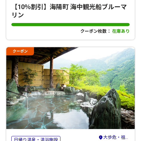
【10％割引】海陽町 海中観光船ブルーマ
リン
クーポン枚数：
在庫あり
クーポン
大歩危・祖谷・剣山・吉野川
日帰り温泉・温浴施設