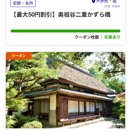
大歩危・祖谷・剣山・吉野川
史跡・名所
四国/ 徳島県
【最大50円割引】奥祖谷二重かずら橋
クーポン枚数：
在庫あり
クーポン