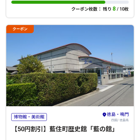
8
クーポン枚数： 残り
/ 10枚
クーポン
徳島・鳴門
博物館・美術館
四国/ 徳島県
【50円割引】藍住町歴史館「藍の館」