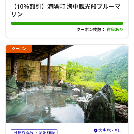
【10％割引】海陽町 海中観光船ブルーマ
リン
クーポン枚数：
在庫あり
クーポン
大歩危・祖谷・剣山・吉野川
日帰り温泉・温浴施設