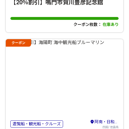
【20％割引】鳴門市賀川豊彦記念館
クーポン枚数：
在庫あり
クーポン
阿南・日和佐・宍喰
遊覧船・観光船・クルーズ
四国/ 徳島県