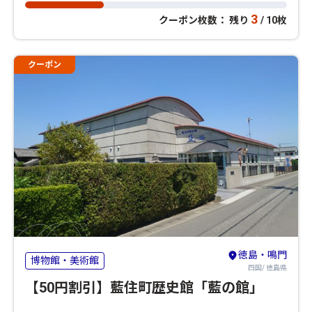
3
クーポン枚数： 残り
/ 10枚
クーポン
徳島・鳴門
博物館・美術館
四国/ 徳島県
【50円割引】藍住町歴史館「藍の館」