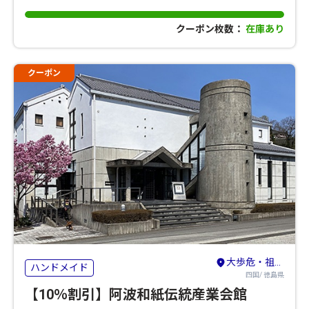
クーポン枚数：
在庫あり
クーポン
大歩危・祖谷・剣山・吉野川
ハンドメイド
四国/ 徳島県
【10％割引】阿波和紙伝統産業会館