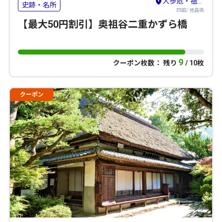
大歩危・祖谷・剣山・吉野川
史跡・名所
四国/ 徳島県
【最大50円割引】奥祖谷二重かずら橋
9
クーポン枚数： 残り
/ 10枚
クーポン