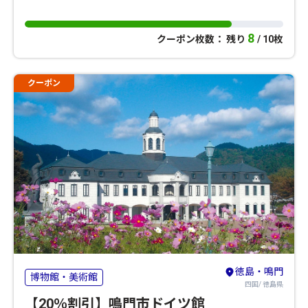
8
クーポン枚数： 残り
/ 10枚
クーポン
徳島・鳴門
博物館・美術館
四国/ 徳島県
【20％割引】鳴門市ドイツ館