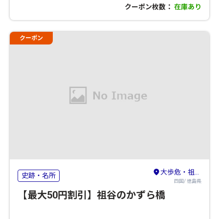
クーポン枚数：
在庫あり
クーポン
大歩危・祖谷・剣山・吉野川
史跡・名所
四国/ 徳島県
【最大50円割引】祖谷のかずら橋