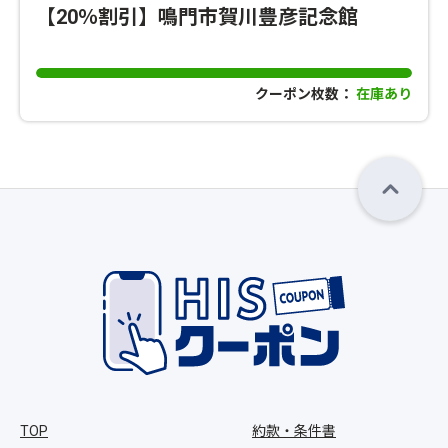
【20％割引】鳴門市賀川豊彦記念館
クーポン枚数：
在庫あり
TOP
約款・条件書