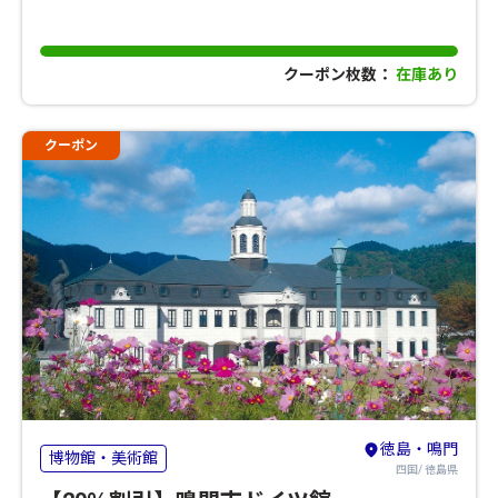
クーポン枚数：
在庫あり
クーポン
徳島・鳴門
博物館・美術館
四国/ 徳島県