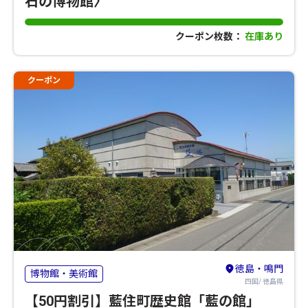
石の博物館〉
クーポン枚数：
在庫あり
クーポン
徳島・鳴門
博物館・美術館
四国/ 徳島県
【50円割引】藍住町歴史館「藍の館」