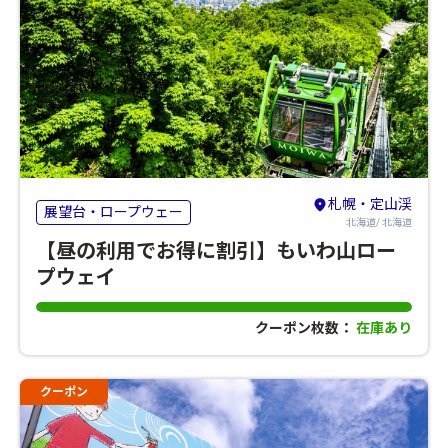
札幌・定山渓
展望台・ロープウェー
北海道/ 北海道
【昼の利用でお得に割引】もいわ山ロー
プウェイ
クーポン枚数：
在庫あり
クーポン