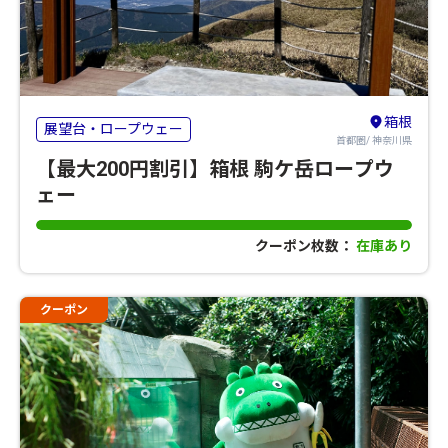
箱根
展望台・ロープウェー
首都圏/ 神奈川県
【最大200円割引】箱根 駒ケ岳ロープウ
ェー
クーポン枚数：
在庫あり
クーポン