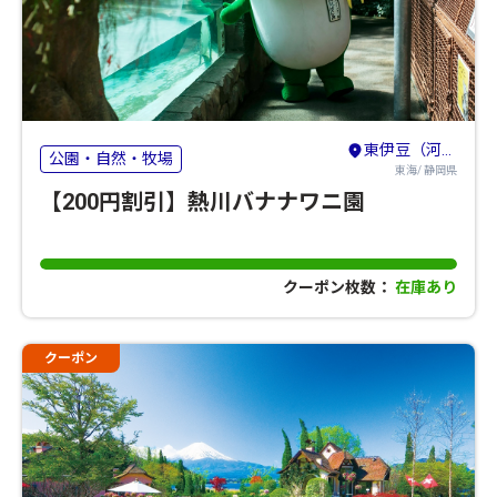
東伊豆（河津・熱川・稲取・北川）
公園・自然・牧場
東海/ 静岡県
【200円割引】熱川バナナワニ園
クーポン枚数：
在庫あり
クーポン