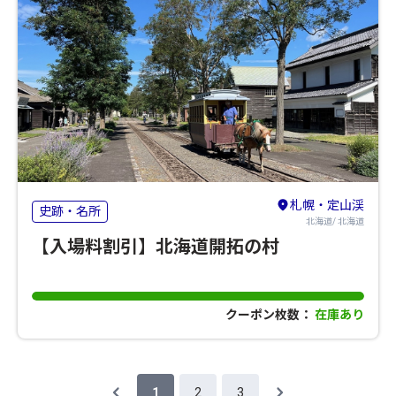
札幌・定山渓
史跡・名所
北海道/ 北海道
【入場料割引】北海道開拓の村
クーポン枚数：
在庫あり
1
2
3