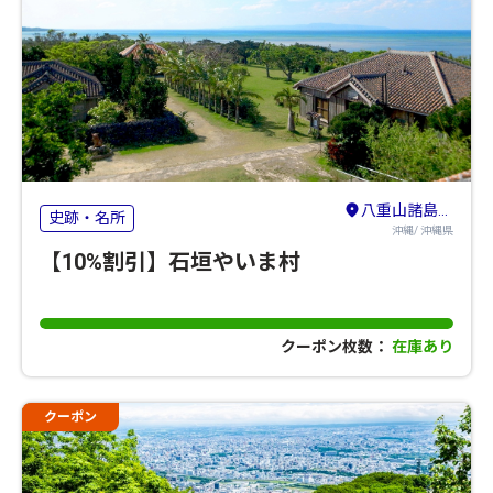
八重山諸島（石垣島・竹富島・与那国島・西表島）
史跡・名所
沖縄/ 沖縄県
【10%割引】石垣やいま村
クーポン枚数：
在庫あり
クーポン