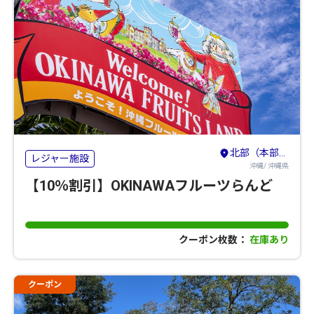
北部（本部・名護・国頭）
レジャー施設
沖縄/ 沖縄県
【10％割引】OKINAWAフルーツらんど
クーポン枚数：
在庫あり
クーポン